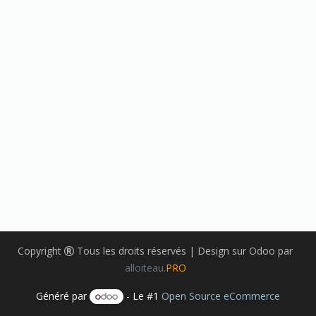
Copyright
Tous les droits réservés | Design sur Odoo par
alloiteau.
PRO
Généré par
- Le #1
Open Source eCommerce