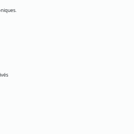
niques.
ivés