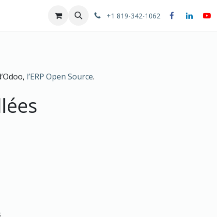
Rendez-vous
Boutique
Formation
Conseil stratégiq
+1 819-342-1062
 d’Odoo,
l’ERP Open Source
.
llées
s